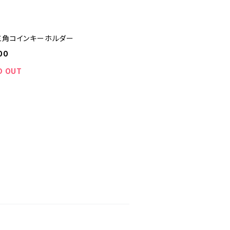
三角コインキーホルダー
00
D OUT